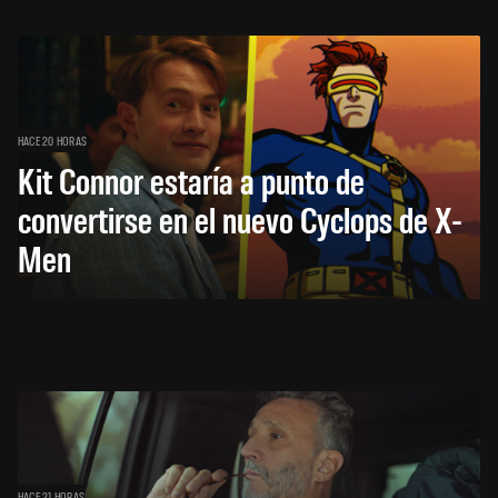
HACE 20 HORAS
Kit Connor estaría a punto de
convertirse en el nuevo Cyclops de X-
Men
HACE 21 HORAS