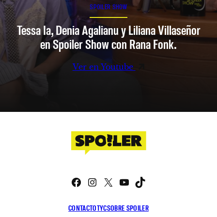
SPOILER SHOW
Tessa Ia, Denia Agalianu y Liliana Villaseñor
en Spoiler Show con Rana Fonk.
Ver en Youtube
Facebook
Instagram
X
YouTube
TikTok
CONTACTO
TYC
SOBRE SPOILER