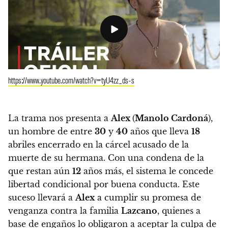
https://www.youtube.com/watch?v=tyU4zz_ds-s
La trama nos presenta a
Alex
(
Manolo Cardoná
),
un hombre de entre
30
y
40
años que lleva
18
abriles encerrado en la cárcel acusado de la
muerte de su hermana. Con una condena de la
que restan aún
12
años más, el sistema le concede
libertad condicional por buena conducta.
Este
suceso llevará a
Alex
a cumplir su promesa de
venganza contra la familia
Lazcano
, quienes a
base de engaños lo obligaron a aceptar la culpa de