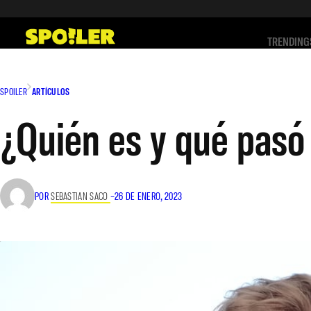
Saltar
al
TRENDING
contenido
SPOILER
ARTÍCULOS
¿Quién es y qué pasó 
POR
SEBASTIAN SACO
–
26 DE ENERO, 2023