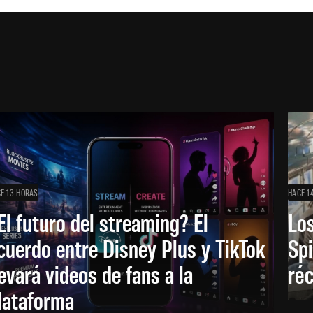
E 13 HORAS
HACE 1
El futuro del streaming? El
Los
cuerdo entre Disney Plus y TikTok
Sp
levará videos de fans a la
réc
lataforma