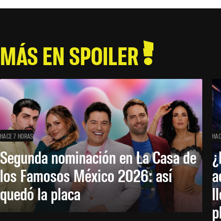
MÁS EN SPOILER
HACE 7 HORAS
HAC
Segunda nominación en La Casa de
¿
los Famosos México 2026: así
a
quedó la placa
l
p