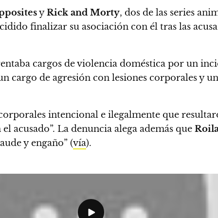
pposites
y
Rick and Morty
, dos de las series an
dido finalizar su asociación con él tras las acus
entaba cargos de violencia doméstica por un inc
 un cargo de agresión con lesiones corporales y u
s corporales intencional e ilegalmente que result
n el acusado”. La denuncia alega además que
Roil
raude y engaño” (
vía
).