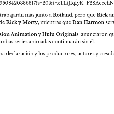
8009508420386817?s=20&t=xTLtJfqfyK_F2SAcceh
trabajarán más junto a
Roiland
, pero que
Rick a
 de
Rick
y
Morty
, mientras que
Dan Harmon
ser
ision Animation
y
Hulu Originals
anunciaron q
mbas series animadas continuarán sin él.
a declaración y los productores, actores y cread