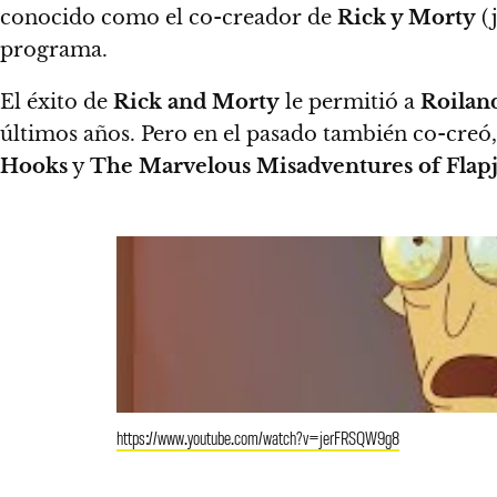
conocido como el co-creador de
Rick y Morty
(
programa.
El éxito de
Rick and Morty
le permitió a
Roilan
últimos años.
Pero en el pasado también co-creó, 
Hooks
y
The Marvelous Misadventures of Flap
https://www.youtube.com/watch?v=jerFRSQW9g8