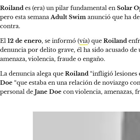
Roiland
es (era) un pilar fundamental en
Solar O
pero esta semana
Adult Swim
anunció que ha deci
contra.
El
12 de enero
, se informó (
vía
) que
Roiland
enfr
denuncia por delito grave, él ha sido acusado de
amenaza, violencia, fraude o engaño.
La denuncia alega que
Roiland
“infligió lesione
Doe
“que estaba en una relación de noviazgo co
personal de
Jane Doe
con violencia, amenazas, f