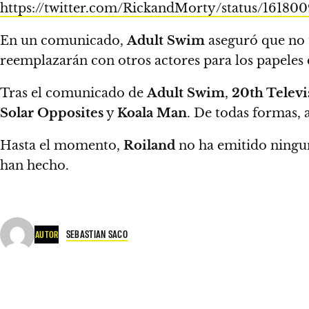
https://twitter.com/RickandMorty/status/161
En un comunicado,
Adult Swim
aseguró que no 
reemplazarán con otros actores para los papeles
Tras el comunicado de
Adult Swim
,
20th Telev
Solar Opposites
y
Koala Man
.
De todas formas, a
Hasta el momento,
Roiland
no ha emitido ningun
han hecho.
SEBASTIAN SACO
AUTOR