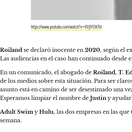
https://www.youtube.com/watch?v=6YJIYOX7IiI
Roiland
se declaró inocente en
2020
, según el e
Las audiencias en el caso han continuado desde en
En un comunicado, el abogado de
Roiland
,
T. E
de los medios sobre esta situación. Para ser claro
asunto está en camino de ser desestimado una vez 
Esperamos limpiar el nombre de
Justin
y ayudarl
Adult Swim
y
Hulu
, las dos empresas en las qu
semana.