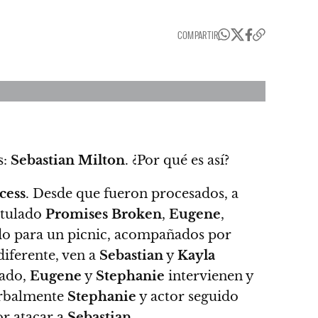
COMPARTIR
s:
Sebastian Milton
. ¿Por qué es así?
cess
. Desde que fueron procesados, a
itulado
Promises Broken
,
Eugene
,
ndo para un picnic, acompañados por
diferente, ven a
Sebastian
y
Kayla
iado,
Eugene
y
Stephanie
intervienen y
erbalmente
Stephanie
y actor seguido
r atacar a
Sebastian
.