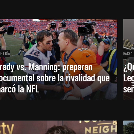
E 1 DÍA
HACE 1 
rady vs. Manning: preparan
¿Q
ocumental sobre la rivalidad que
Leg
arcó la NFL
señ