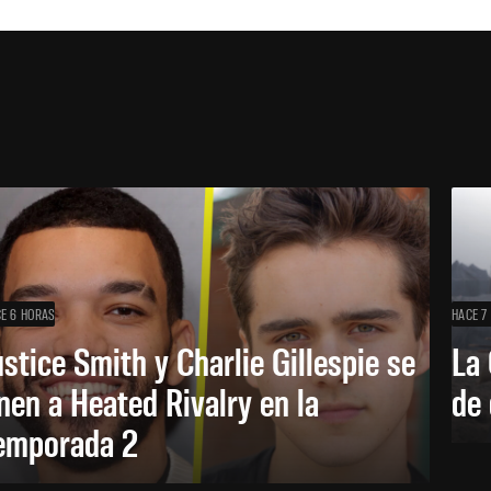
E 6 HORAS
HACE 7
ustice Smith y Charlie Gillespie se
La 
nen a Heated Rivalry en la
de 
emporada 2