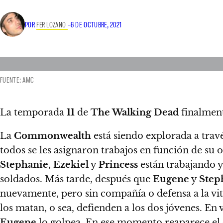
POR
FER LOZANO
–
6 DE OCTUBRE, 2021
FUENTE: AMC
La temporada
11
de
The Walking Dead
finalment
La
Commonwealth
está siendo explorada a travé
todos se les asignaron trabajos en función de su 
Stephanie
,
Ezekiel
y
Princess
están trabajando y
soldados.
Más tarde, después que
Eugene
y
Step
nuevamente, pero sin compañía o defensa a la vi
los matan, o sea, defienden a los dos jóvenes. En
Eugene
lo golpea
. En ese momento reaparece el 