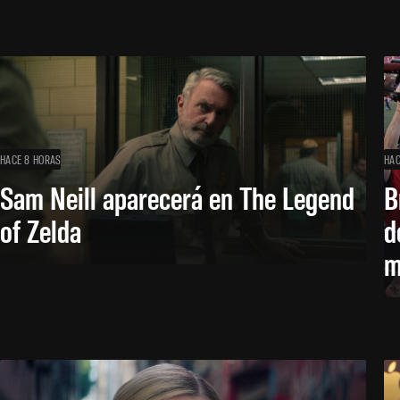
HACE 8 HORAS
HAC
Sam Neill aparecerá en The Legend
B
of Zelda
d
m