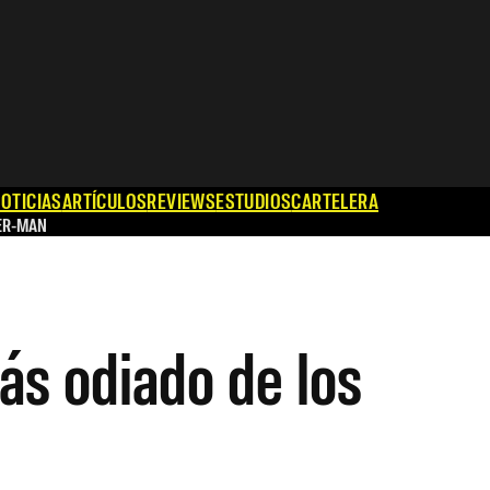
OTICIAS
ARTÍCULOS
REVIEWS
ESTUDIOS
CARTELERA
ER-MAN
ás odiado de los