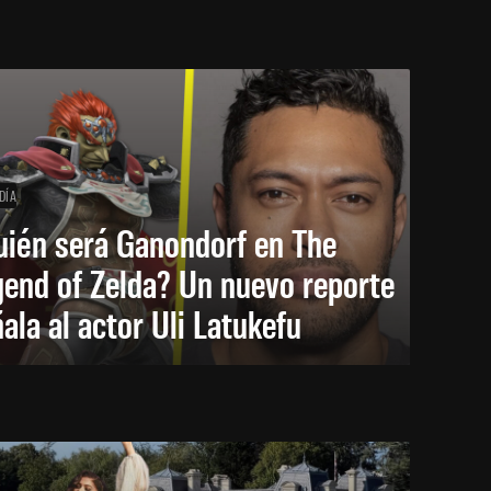
DÍA
uién será Ganondorf en The
end of Zelda? Un nuevo reporte
ala al actor Uli Latukefu