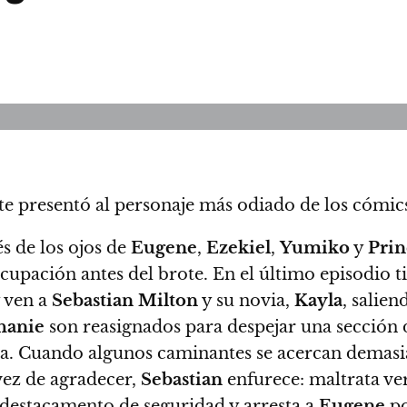
e presentó al personaje más odiado de los cómic
s de los ojos de
Eugene
,
Ezekiel
,
Yumiko
y
Prin
ocupación antes del brote.
En el último episodio t
 ven a
Sebastian Milton
y su novia,
Kayla
, salie
hanie
son reasignados para despejar una sección 
ta.
Cuando algunos caminantes se acercan demas
 vez de agradecer,
Sebastian
enfurece: maltrata v
destacamento de seguridad y arresta a
Eugene
po