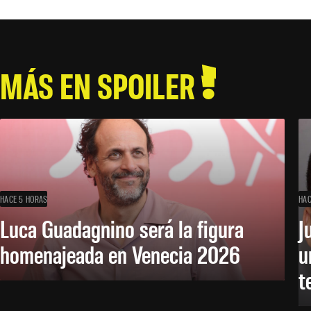
MÁS EN SPOILER
HACE 5 HORAS
HAC
Luca Guadagnino será la figura
J
homenajeada en Venecia 2026
u
t