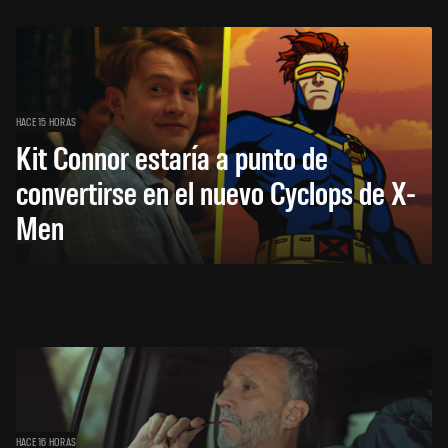
HACE 15 HORAS
Kit Connor estaría a punto de
convertirse en el nuevo Cyclops de X-
Men
HACE 16 HORAS