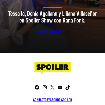
SPOILER SHOW
Tessa Ia, Denia Agalianu y Liliana Villaseñor
en Spoiler Show con Rana Fonk.
Ver en Youtube
Facebook
Instagram
X
YouTube
TikTok
CONTACTO
TYC
SOBRE SPOILER