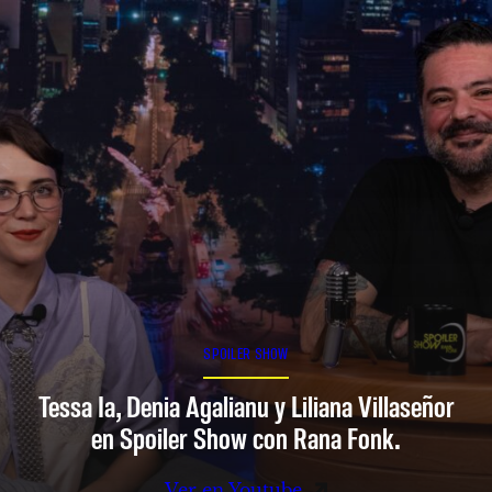
SPOILER SHOW
Tessa Ia, Denia Agalianu y Liliana Villaseñor
en Spoiler Show con Rana Fonk.
Ver en Youtube