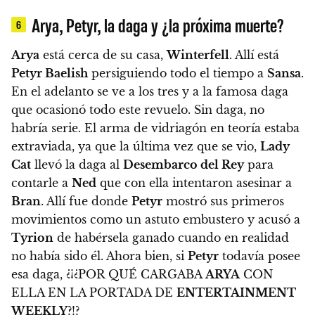
Arya, Petyr, la daga y ¿la próxima muerte?
6
Arya
está cerca de su casa,
Winterfell
. Allí está
Petyr Baelish
persiguiendo todo el tiempo a
Sansa
.
En el adelanto se ve a los tres y a la famosa daga
que ocasionó todo este revuelo.
Sin daga, no
habría serie
. El arma de vidriagón en teoría estaba
extraviada, ya que la última vez que se vio,
Lady
Cat
llevó la daga al
Desembarco del Rey
para
contarle a
Ned
que con ella intentaron asesinar a
Bran
. Allí fue donde
Petyr
mostró sus primeros
movimientos como un astuto embustero y acusó a
Tyrion
de habérsela ganado cuando en realidad
no había sido él.
Ahora bien, si
Petyr
todavía posee
esa daga, ¿¡¿POR QUÉ CARGABA
ARYA
CON
ELLA EN LA PORTADA DE
ENTERTAINMENT
WEEKLY
?!?