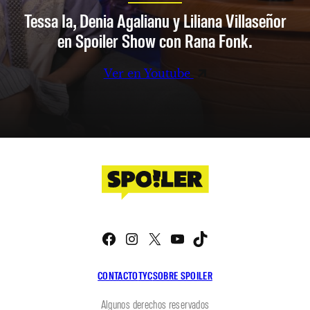
Tessa Ia, Denia Agalianu y Liliana Villaseñor
en Spoiler Show con Rana Fonk.
Ver en Youtube
Facebook
Instagram
X
YouTube
TikTok
CONTACTO
TYC
SOBRE SPOILER
Algunos derechos reservados