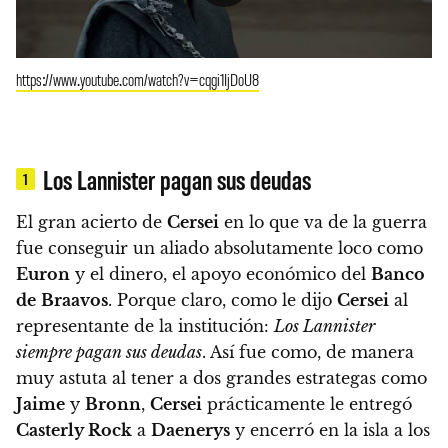
https://www.youtube.com/watch?v=cqgi1IjDoU8
Los Lannister pagan sus deudas
1
El gran acierto de
Cersei
en lo que va de la guerra
fue conseguir un aliado absolutamente loco como
Euron
y el dinero, el apoyo económico del
Banco
de
Braavos
.
Porque claro, como le dijo
Cersei
al
representante de la institución:
Los Lannister
siempre pagan sus deudas
. Así fue como, de manera
muy astuta al tener a dos grandes estrategas como
Jaime
y
Bronn
,
Cersei
prácticamente le entregó
Casterly Rock
a
Daenerys
y encerró en la isla a los