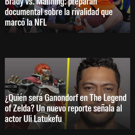
Brady vs. Manning: preparan
documental sobre la rivalidad que
marcó la NFL
HACE 1 DÍA
¿Quién será Ganondorf en The Legend
of Zelda? Un nuevo reporte señala al
actor Uli Latukefu