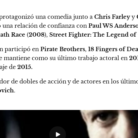
protagonizó una comedia junto a
Chris Farley
y
ó una relación de confianza con
Paul WS Anders
ath Race
(
2008
),
Street Fighter: The Legend o
 participó en
Pirate Brothers
,
18 Fingers of Dea
 se mantiene como su último trabajo actoral en
20
aje de
2015.
 de dobles de acción y de actores en los último
ovich
.