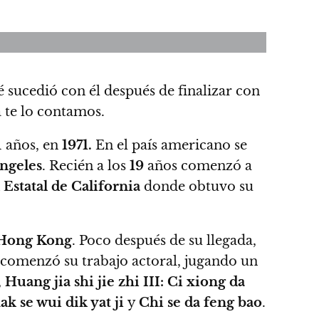
é sucedió con él después de finalizar con
 te lo contamos.
1 años, en
1971.
En el país americano se
ngeles
.
Recién a los
19
años comenzó a
Estatal de California
donde obtuvo su
Hong Kong
. Poco después de su llegada,
í comenzó su trabajo actoral,
jugando un
,
Huang jia shi jie zhi III: Ci xiong da
ak se wui dik yat ji
y
Chi se da feng bao
.