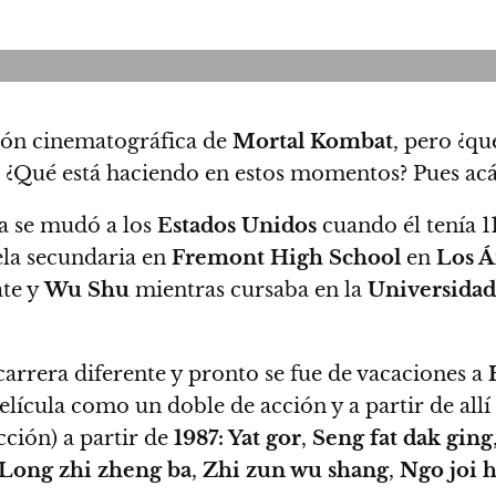
ión cinematográfica de
Mortal Kombat
, pero ¿qu
? ¿Qué está haciendo en estos momentos? Pues acá
ia se mudó a los
Estados Unidos
cuando él tenía 1
uela secundaria en
Fremont High School
en
Los Á
ate y
Wu Shu
mientras cursaba en la
Universidad 
arrera diferente y pronto se fue de vacaciones a
elícula como un doble de acción y a partir de all
ción) a partir de
1987: Yat gor
,
Seng fat dak ging
Long zhi zheng ba
,
Zhi zun wu shang
,
Ngo joi h