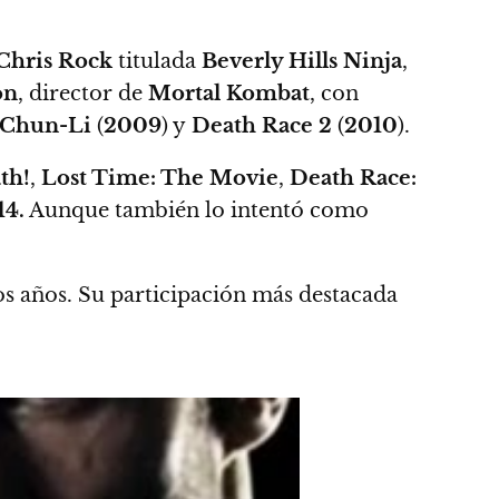
Chris Rock
titulada
Beverly Hills Ninja
,
on
, director de
Mortal Kombat
, con
f Chun-Li
(
2009
) y
Death Race 2
(
2010
).
th!
,
Lost Time: The Movie
,
Death Race:
14.
Aunque también lo intentó como
s años. Su participación más destacada