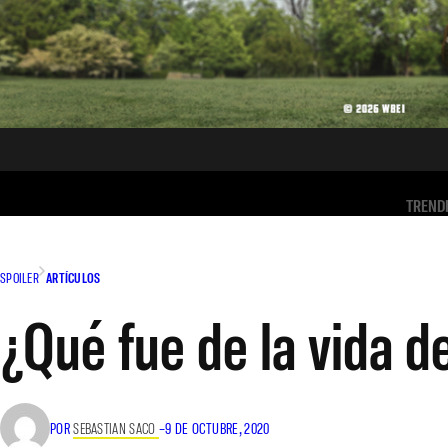
TREND
SPOILER
ARTÍCULOS
¿Qué fue de la vida d
POR
SEBASTIAN SACO
–
9 DE OCTUBRE, 2020