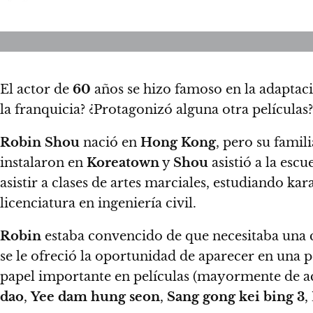
El actor de
60
años se hizo famoso en la adaptac
la franquicia?
¿Protagonizó alguna otra películas
Robin Shou
nació en
Hong Kong
, pero su famil
instalaron en
Koreatown
y
Shou
asistió a la esc
asistir a clases de artes marciales, estudiando kar
licenciatura en ingeniería civil.
Robin
estaba convencido de que necesitaba una c
se le ofreció la oportunidad de aparecer en una p
papel importante en películas (mayormente de ac
dao
,
Yee dam hung seon
,
Sang gong kei bing 3
,