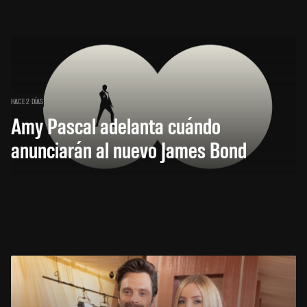
HACE 2 DÍAS
Amy Pascal adelanta cuándo
anunciarán al nuevo James Bond