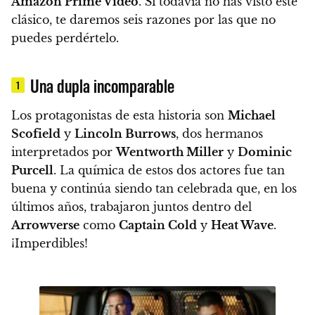
Amazon Prime Video
.
Si todavía no has visto este
clásico, te daremos seis razones por las que no
puedes perdértelo.
Una dupla incomparable
1
Los protagonistas de esta historia son
Michael
Scofield
y
Lincoln Burrows
, dos hermanos
interpretados por
Wentworth Miller
y
Dominic
Purcell
.
La química de estos dos actores fue tan
buena y continúa siendo tan celebrada que, en los
últimos años, trabajaron juntos dentro del
Arrowverse
como
Captain Cold
y
Heat Wave
.
¡Imperdibles!