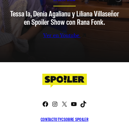
Tessa Ia, Denia Agalianu y Liliana Villaseñor
en Spoiler Show con Rana Fonk.
Ver en Youtube
Facebook
Instagram
X
YouTube
TikTok
CONTACTO
TYC
SOBRE SPOILER