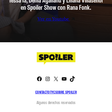
en Spoiler Show con Rana Fonk.
Ver en Youtube
Facebook
Instagram
X
YouTube
TikTok
CONTACTO
TYC
SOBRE SPOILER
Algunos derechos reservados