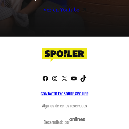
Ver en Youtube
Facebook
Instagram
X
YouTube
TikTok
CONTACTO
TYC
SOBRE SPOILER
Algunos derechos reservados
Desarrollado por