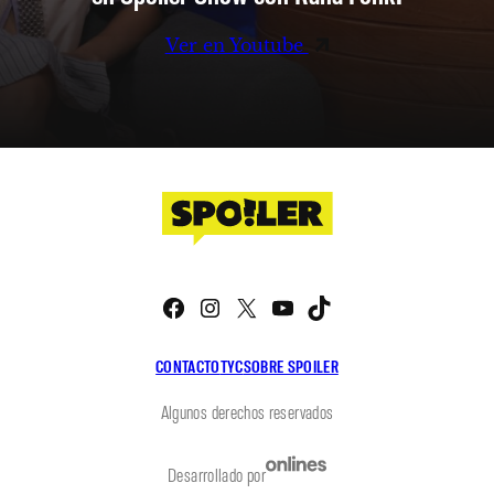
Ver en Youtube
Facebook
Instagram
X
YouTube
TikTok
CONTACTO
TYC
SOBRE SPOILER
Algunos derechos reservados
Desarrollado por