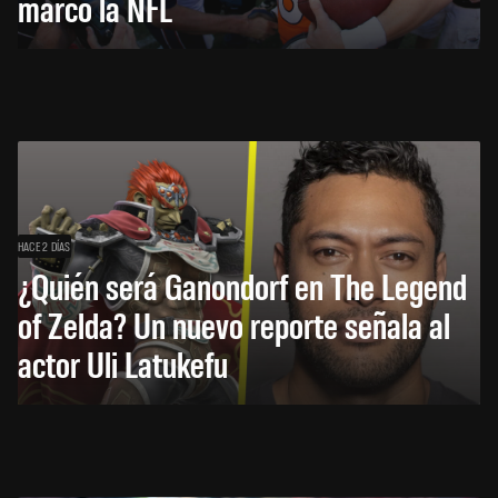
marcó la NFL
HACE 2 DÍAS
¿Quién será Ganondorf en The Legend
of Zelda? Un nuevo reporte señala al
actor Uli Latukefu