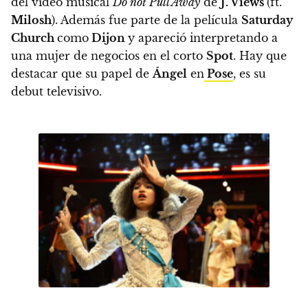
del vídeo musical
Do not Pull Away
de
J. Views
(ft.
Milosh
). Además fue parte de la película
Saturday
Church
como
Dijon
y apareció interpretando a
una mujer de negocios en el corto
Spot
. Hay que
destacar que su papel de
Ángel
en
Pose
, es su
debut televisivo.