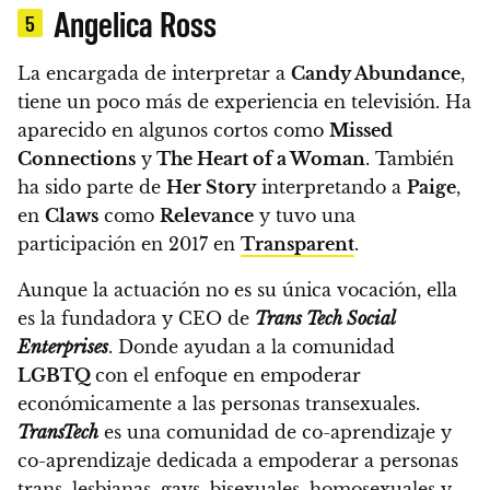
Angelica Ross
5
La encargada de interpretar a
Candy Abundance
,
tiene un poco más de experiencia en televisión. Ha
aparecido en algunos cortos como
Missed
Connections
y
The Heart of a Woman
. También
ha sido parte de
Her Story
interpretando a
Paige
,
en
Claws
como
Relevance
y tuvo una
participación en 2017 en
Transparent
.
Aunque la actuación no es su única vocación, ella
es la fundadora y CEO de
Trans Tech Social
Enterprises
. Donde ayudan a la comunidad
LGBTQ
con el enfoque en empoderar
económicamente a las personas transexuales.
TransTech
es una comunidad de co-aprendizaje y
co-aprendizaje dedicada a empoderar a personas
trans, lesbianas, gays, bisexuales, homosexuales y