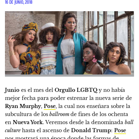
16 DE JUNIO, 2018
Junio
es el mes del
Orgullo LGBTQ
y no había
mejor fecha para poder estrenar la nueva serie de
Ryan Murphy
,
Pose
, la cual nos enseñara sobre la
subcultura de los
ballroom
de fines de los ochenta
en
Nueva York
.
Veremos desde la denominada
ball
culture
hasta el ascenso de
Donald Trump
:
Pose
nos mostrará una época donde las formas de