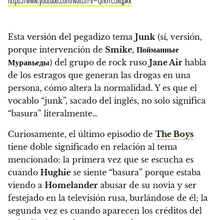
https://www.youtube.com/watch?v=Qh6Tc5xqpkk
Esta versión del pegadizo tema
Junk
(sí, versión,
porque intervención de
Smike
,
Пойманные
Муравьеды
) del grupo de rock ruso
Jane Air
habla
de los estragos que generan las drogas en una
persona, cómo altera la normalidad. Y es que el
vocablo “junk”, sacado del inglés, no solo significa
“basura” literalmente…
Curiosamente, el último episodio de
The Boys
tiene doble significado en relación al tema
mencionado: la primera vez que se escucha es
cuando
Hughie
se siente “basura” porque estaba
viendo a
Homelander
abusar de su novia y ser
festejado en la televisión rusa, burlándose de él; la
segunda vez es cuando aparecen los créditos del