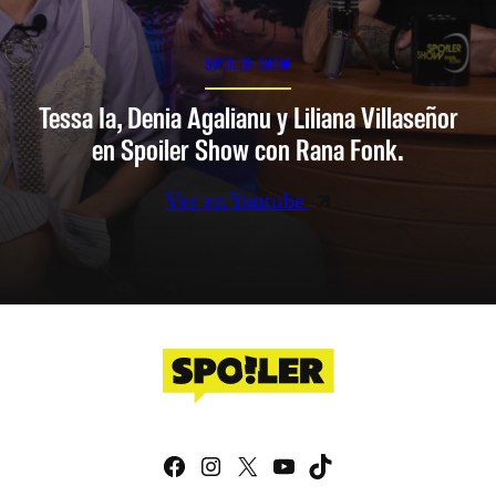
SPOILER SHOW
Tessa Ia, Denia Agalianu y Liliana Villaseñor
en Spoiler Show con Rana Fonk.
Ver en Youtube
Facebook
Instagram
X
YouTube
TikTok