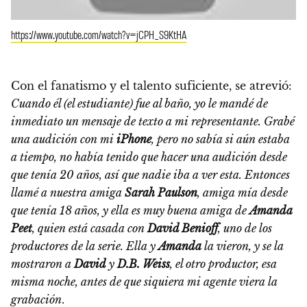
https://www.youtube.com/watch?v=jCPH_S9KtHA
Con el fanatismo y el talento suficiente, se atrevió:
Cuando él (el estudiante) fue al baño, yo le mandé de
inmediato un mensaje de texto a mi representante. Grabé
una audición con mi
iPhone
, pero no sabía si aún estaba
a tiempo, no había tenido que hacer una audición desde
que tenía 20 años, así que nadie iba a ver esta. Entonces
llamé a nuestra amiga
Sarah Paulson
, amiga mía desde
que tenía 18 años, y ella es muy buena amiga de
Amanda
Peet
, quien está casada con
David Benioff
, uno de los
productores de la serie. Ella y
Amanda
la vieron, y se la
mostraron a
David
y
D.B. Weiss
, el otro productor, esa
misma noche, antes de que siquiera mi agente viera la
grabación
.