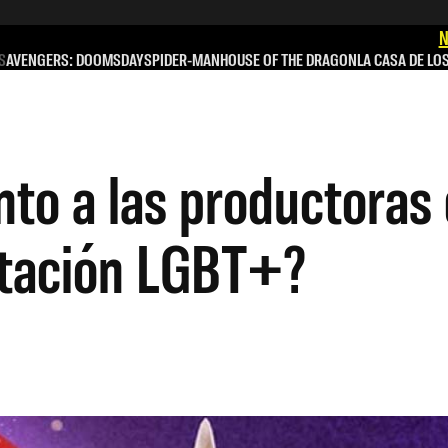
N
S
AVENGERS: DOOMSDAY
SPIDER-MAN
HOUSE OF THE DRAGON
LA CASA DE LO
nto a las productoras 
ntación LGBT+?