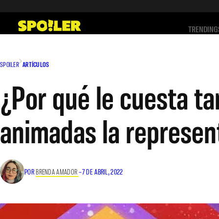
Saltar
al
TRENDING
contenido
SPOILER
ARTÍCULOS
¿Por qué le cuesta ta
animadas la represe
POR
BRENDA AMADOR
–
7 DE ABRIL, 2022