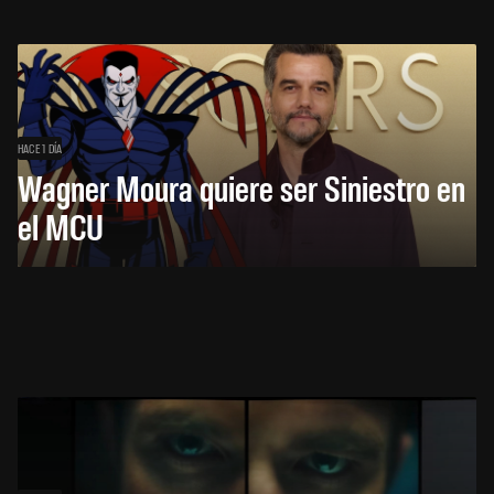
HACE 1 DÍA
Wagner Moura quiere ser Siniestro en
el MCU