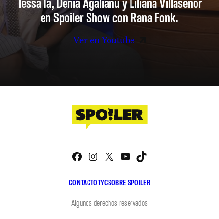
Tessa Ia, Denia Agalianu y Liliana Villaseñor
en Spoiler Show con Rana Fonk.
Ver en Youtube
Facebook
Instagram
X
YouTube
TikTok
CONTACTO
TYC
SOBRE SPOILER
Algunos derechos reservados