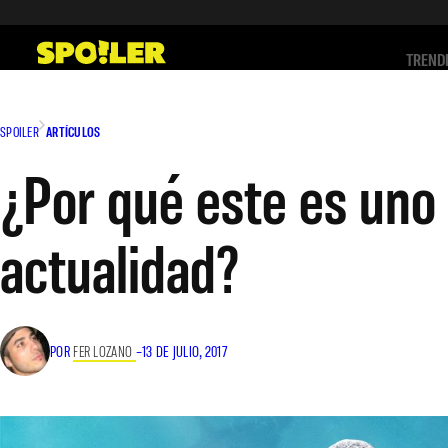
Saltar
al
TREND
contenido
SPOILER
ARTÍCULOS
¿Por qué este es uno 
actualidad?
POR
FER LOZANO
–
13 DE JULIO, 2017