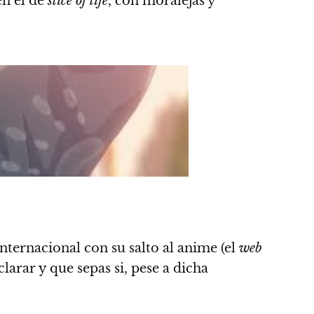
n el de
slice of life
, con moralejas y
nternacional con su salto al anime (el
web
arar y que sepas si, pese a dicha