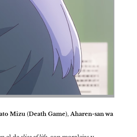
ato Mizu
(
Death Game
),
Aharen-san wa