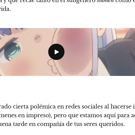
na y que recae tanto en el subgénero
shōnen
como e
vida.
do cierta polémica en redes sociales al hacerse i
umenes en impreso),
pero que estamos aquí para acl
buena tarde en compañía de tus seres queridos.