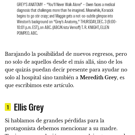
GREY’S ANATOMY – “You’ll Never Walk Alone” – Owen faces a medical
diagnosis that challenges more than he imagined. Meanwhile, Koracick
begins to go stir crazy; and Maggie gets a not-so-subtle glimpse into
Winston’s background on “Grey’s Anatomy,” THURSDAY, DEC. 3 (9:00-
10:01 p.m. EST), on ABC. (ABC/Krista Vernoff) T. R. KNIGHT, ELLEN
POMPEO. ABC.
Barajando la posibilidad de nuevos regresos, pero
no solo de aquellos desde el más allá, sino de los
que quizás puedan decir presente para ayudar no
solo al hospital sino también a
Meredith Grey
, es
que escribimos este artículo.
Ellis Grey
1
Si hablamos de grandes pérdidas para la
protagonista debemos mencionar a su madre.