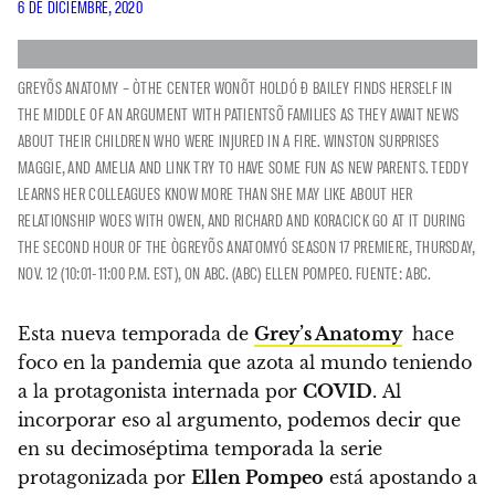
6 DE DICIEMBRE, 2020
GREYÕS ANATOMY – ÒTHE CENTER WONÕT HOLDÓ Ð BAILEY FINDS HERSELF IN
THE MIDDLE OF AN ARGUMENT WITH PATIENTSÕ FAMILIES AS THEY AWAIT NEWS
ABOUT THEIR CHILDREN WHO WERE INJURED IN A FIRE. WINSTON SURPRISES
MAGGIE, AND AMELIA AND LINK TRY TO HAVE SOME FUN AS NEW PARENTS. TEDDY
LEARNS HER COLLEAGUES KNOW MORE THAN SHE MAY LIKE ABOUT HER
RELATIONSHIP WOES WITH OWEN, AND RICHARD AND KORACICK GO AT IT DURING
THE SECOND HOUR OF THE ÒGREYÕS ANATOMYÓ SEASON 17 PREMIERE, THURSDAY,
NOV. 12 (10:01-11:00 P.M. EST), ON ABC. (ABC) ELLEN POMPEO. FUENTE: ABC.
Esta nueva temporada de
Grey’s Anatomy
hace
foco en la pandemia que azota al mundo teniendo
a la protagonista internada por
COVID
. Al
incorporar eso al argumento, podemos decir que
en su decimoséptima temporada la serie
protagonizada por
Ellen Pompeo
está apostando a