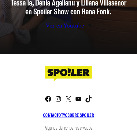
Tessa Ia, Denia Agalianu y Liliana Villaseñor
en Spoiler Show con Rana Fonk.
Ver en Youtube
Facebook
Instagram
X
YouTube
TikTok
CONTACTO
TYC
SOBRE SPOILER
Algunos derechos reservados