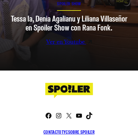
SPOILER SHOW
Tessa Ia, Denia Agalianu y Liliana Villaseñor
en Spoiler Show con Rana Fonk.
Ver en Youtube
Facebook
Instagram
X
YouTube
TikTok
CONTACTO
TYC
SOBRE SPOILER