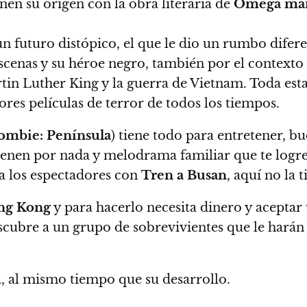
ienen su origen con la obra literaria de
Omega ma
 un futuro distópico, el que le dio un rumbo difer
cenas y su héroe negro, también por el contexto po
in Luther King y la guerra de Vietnam. Toda est
res películas de terror de todos los tiempos.
zombie: Península
) tiene todo para entretener, b
ienen por nada y melodrama familiar que te logre
y a los espectadores con
Tren a Busan
, aquí no la t
ng Kong
y para hacerlo necesita dinero y aceptar
scubre a un grupo de sobrevivientes que le harán
a, al mismo tiempo que su desarrollo.