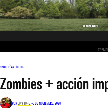
TREND
SPOILER
ARTÍCULOS
Zombies + acción imp
POR
LUIS TORIZ
–
5 DE NOVIEMBRE, 2020