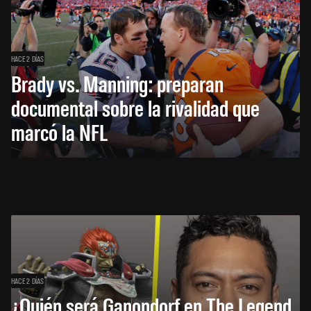
HACE 2 DÍAS
Brady vs. Manning: preparan
documental sobre la rivalidad que
marcó la NFL
HACE 2 DÍAS
¿Quién será Ganondorf en The Legend