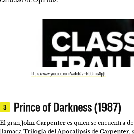
cantidad de espíritus.
https://www.youtube.com/watch?v=NL6mioAlpJk
Prince of Darkness (1987)
3
El gran
John Carpenter
es quien se encuentra det
llamada
Trilogía del Apocalipsis
de
Carpenter
,