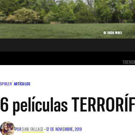
TREND
SPOILER
ARTÍCULOS
6 películas TERRORÍ
POR
DANI FAILLACE
–
12 DE NOVIEMBRE, 2019