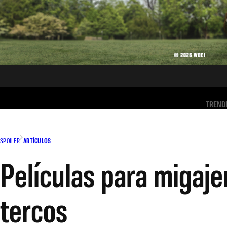
TREND
SPOILER
ARTÍCULOS
Películas para migaj
tercos