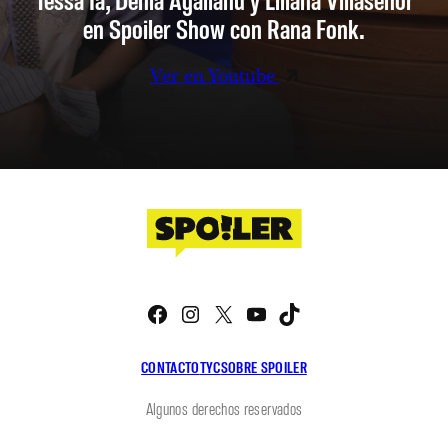
en Spoiler Show con Rana Fonk.
Ver en Youtube
Facebook
Instagram
X
YouTube
TikTok
CONTACTO
TYC
SOBRE SPOILER
Algunos derechos reservados