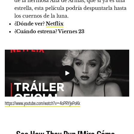
de la hermosa Ana de Armas, que si ya es una
estrella, esta película podría despuntarla hasta
los cuernos de la luna.
¿Dónde ver?
Netflix
¿Cuándo estrena?
Viernes 23
https://www.youtube.com/watch?v=4oPRYJePoKk
See How They Run [Mira Cómo