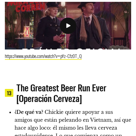
https://www.youtube.com/watch?v=pYz-Cfz0T_Q
The Greatest Beer Run Ever
13
[Operación Cerveza]
¿De qué va?
Chickie quiere apoyar a sus
amigos que están peleando en Vietnam, así que
hace algo loco: él mismo les lleva cerveza
estadounidense. Lo que comienza como un