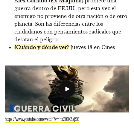
Alex Garland
(
Ex-Máquina
) promete una
guerra dentro de
EE.UU.
, pero esta vez el
enemigo no proviene de otra nación o de otro
planeta. Son las diferencias entre los
ciudadanos con pensamientos radicales que
desatan el peligro.
¿Cuándo y dónde ver?
Jueves 18 en Cines
https://www.youtube.com/watch?v=hs2I8KZaJ98