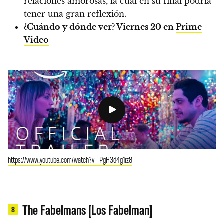
relaciones amorosas, la cual en su final podría
tener una gran reflexión.
¿Cuándo y dónde ver?
Viernes 20 en
Prime
Video
https://www.youtube.com/watch?v=PgH3d4g1iz8
The Fabelmans [Los Fabelman]
8