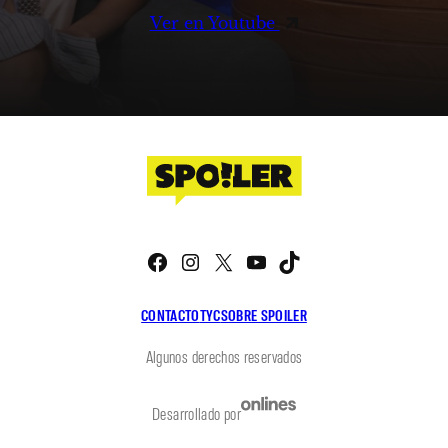
Ver en Youtube
Facebook
Instagram
X
YouTube
TikTok
CONTACTO
TYC
SOBRE SPOILER
Algunos derechos reservados
Desarrollado por