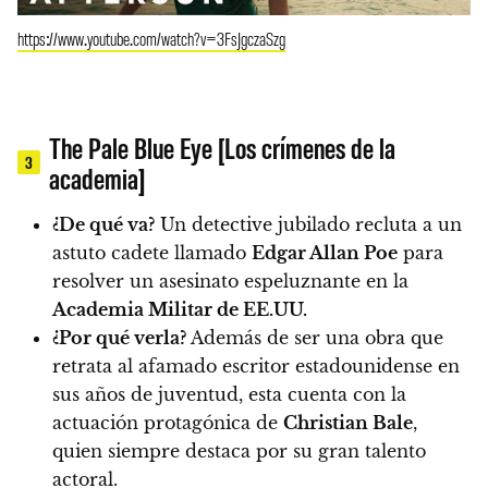
https://www.youtube.com/watch?v=3FsJgczaSzg
The Pale Blue Eye [Los crímenes de la
3
academia]
¿De qué va?
Un detective jubilado recluta a un
astuto cadete llamado
Edgar Allan Poe
para
resolver un asesinato espeluznante en la
Academia Militar de EE.UU.
¿Por qué verla?
Además de ser una obra que
retrata al afamado escritor estadounidense en
sus años de juventud, esta cuenta con la
actuación protagónica de
Christian Bale
,
quien siempre destaca por su gran talento
actoral.