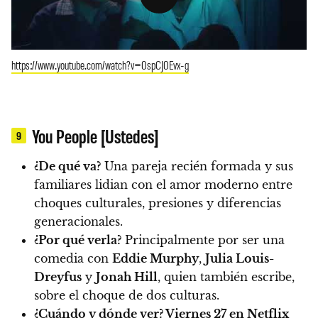
https://www.youtube.com/watch?v=0spCJ0Evx-g
You People [Ustedes]
9
¿De qué va?
Una pareja recién formada y sus
familiares lidian con el amor moderno entre
choques culturales, presiones y diferencias
generacionales.
¿Por qué verla?
Principalmente por ser una
comedia con
Eddie Murphy
,
Julia Louis-
Dreyfus
y
Jonah Hill
, quien también escribe,
sobre el choque de dos culturas.
¿Cuándo y dónde ver?
Viernes 27 en
Netflix