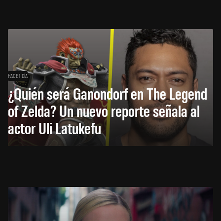
HACE 1 DÍA
¿Quién será Ganondorf en The Legend
of Zelda? Un nuevo reporte señala al
actor Uli Latukefu