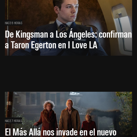
HACE 6 HORAS
De Kingsman a Los Ángeles: confirman
a Taron Egerton en I Love LA
HACE 7 HORAS
El Más Allá nos invade en el nuevo