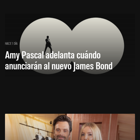
HACE 1 DÍA
Amy Pascal adelanta cuándo
anunciarán al nuevo James Bond