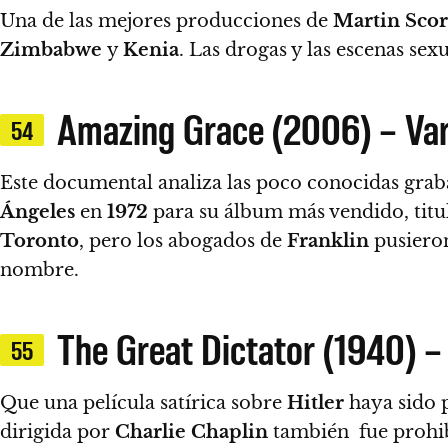
Una de las mejores producciones de
Martin Scor
Zimbabwe
y
Kenia
.
Las drogas y las escenas sex
Amazing Grace (2006) – Var
54
Este documental analiza las poco conocidas gra
Ángeles
en
1972
para su álbum más vendido, tit
Toronto
, pero los abogados de
Franklin
pusieron
nombre.
The Great Dictator (1940) –
55
Que una película satírica sobre
Hitler
haya sido p
dirigida por
Charlie Chaplin
también fue prohib