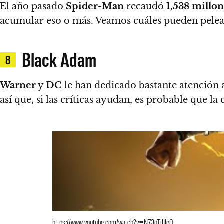
El año pasado
Spider-Man
recaudó
1,538 millon
acumular eso o más. Veamos cuáles pueden pelear
Black Adam
8
Warner
y
DC
le han dedicado bastante atención a
así que, si las críticas ayudan, es probable que la
https://www.youtube.com/watch?v=N73oTiIIJe0