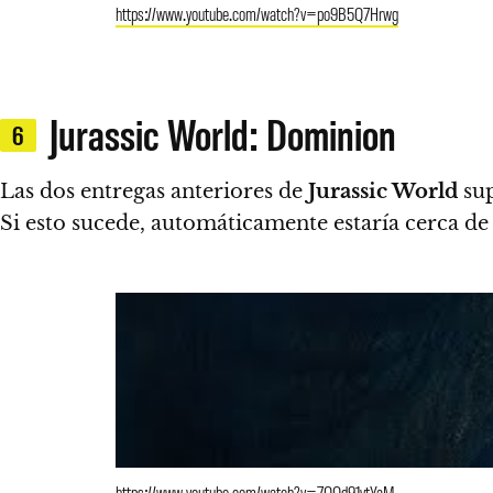
https://www.youtube.com/watch?v=po9B5Q7Hrwg
Jurassic World: Dominion
6
Las dos entregas anteriores de
Jurassic World
sup
Si esto sucede, automáticamente estaría cerca d
https://www.youtube.com/watch?v=7QOd91vtYaM