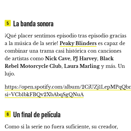
La banda sonora
5
¡Qué placer sentimos episodio tras episodio gracias
a la música de la serie!
Peaky Blinders
es capaz de
combinar una trama casi histórica con canciones
de artistas como
Nick Cave
,
PJ Harvey
,
Black
Rebel Motorcycle Club
,
Laura Marling
y más
. Un
lujo.
https://open.spotify.com/album/2CiUZj1LepMPqQb
si=VCb1bkFBQv2XbAbqSgQNuA
Un final de película
6
Como si la serie no fuera suficiente, su creador,