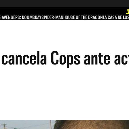
N
S
AVENGERS: DOOMSDAY
SPIDER-MAN
HOUSE OF THE DRAGON
LA CASA DE LO
ancela Cops ante act