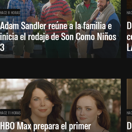
HACE 8 HORAS
HAC
Adam Sandler reúne a la familia e
D
inicia el rodaje de Son Como Niños
c
3
L
HACE 11 HORAS
HAC
HBO Max prepara el primer
D