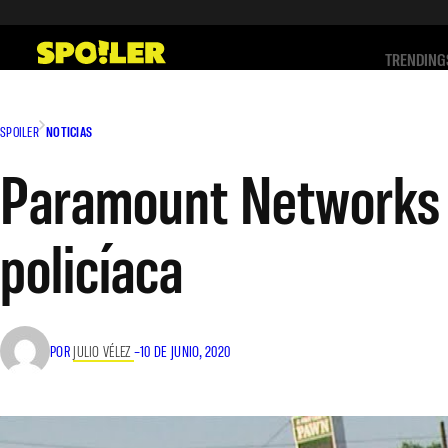
Saltar
al
TRENDING
contenido
SPOILER
NOTICIAS
Paramount Networks c
policíaca
POR
JULIO VÉLEZ
–
10 DE JUNIO, 2020