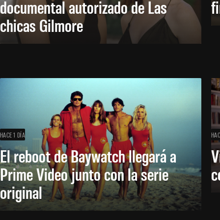
documental autorizado de Las
f
chicas Gilmore
HACE 1 DÍA
HAC
El reboot de Baywatch llegará a
V
Prime Video junto con la serie
c
original