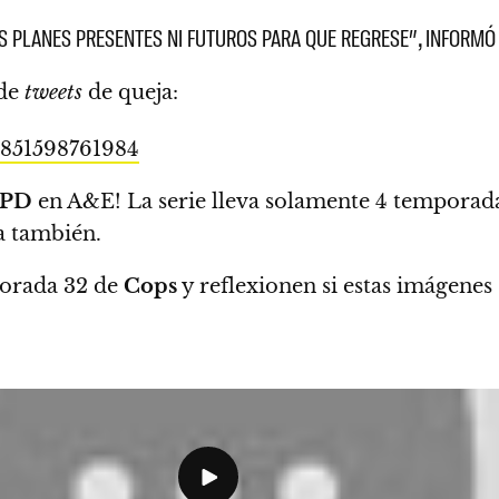
 PLANES PRESENTES NI FUTUROS PARA QUE REGRESE”, INFORMÓ
 de
tweets
de queja:
8851598761984
 PD
en A&E! La serie lleva solamente 4 temporada
a también.
porada 32 de
Cops
y reflexionen si estas imágenes