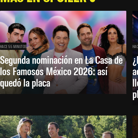
HACE 55 MINUTOS
HAC
Segunda nominación en La Casa de
¿
los Famosos México 2026: así
a
quedó la placa
l
p