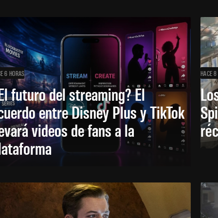
E 6 HORAS
HACE 8
El futuro del streaming? El
Los
cuerdo entre Disney Plus y TikTok
Sp
levará videos de fans a la
réc
lataforma