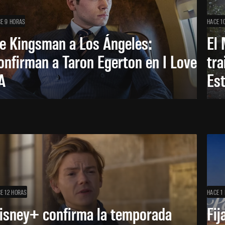
E 9 HORAS
HACE 1
e Kingsman a Los Ángeles:
El 
onfirman a Taron Egerton en I Love
tra
A
Es
E 12 HORAS
HACE 1 
isney+ confirma la temporada
Fij