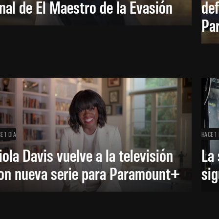
inal de El Maestro de la Evasión
def
Pa
E 1 DÍA
HACE 1 
iola Davis vuelve a la televisión
La 
on nueva serie para Paramount+
sig