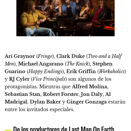
Ari Graynor
(
Fringe
),
Clark Duke
(
Two and a Half
Men
),
Michael Angarano
(
The Knick
),
Stephen
Guarino
(
Happy Endings
),
Erik Griffin
(
Workaholics
)
y
RJ Cyler
(
Vice Principals
) son algunos de los
protagonistas. Mientras que
Alfred Molina
,
Sebastian Stan
,
Robert Forster
,
Jon Daly
,
Al
Madrigal
,
Dylan Baker
y
Ginger Gonzaga
estarán
entre los invitados especiales.
De los productores de Last Man On Earth,