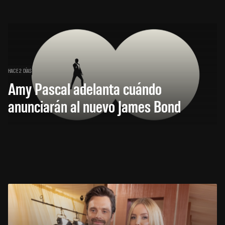
HACE 2 DÍAS
Amy Pascal adelanta cuándo
anunciarán al nuevo James Bond