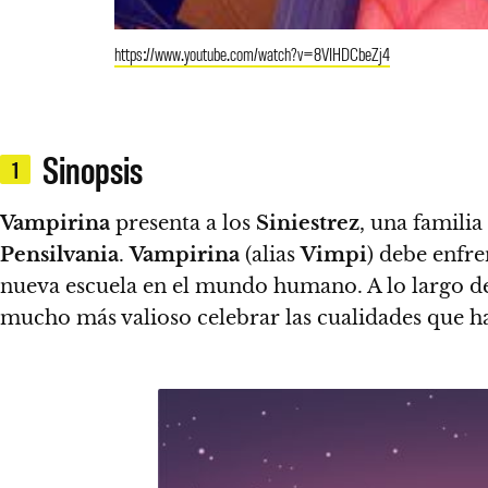
https://www.youtube.com/watch?v=8VIHDCbeZj4
Sinopsis
1
Vampirina
presenta a los
Siniestrez
, una famili
Pensilvania
.
Vampirina
(alias
Vimpi
) debe enfre
nueva escuela en el mundo humano.
A lo largo 
mucho más valioso celebrar las cualidades que h