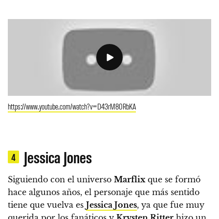
https://www.youtube.com/watch?v=D43rM80RbKA
Jessica Jones
4
Siguiendo con el universo
Marflix
que se formó
hace algunos años, el personaje que más sentido
tiene que vuelva es
Jessica Jones
, ya que fue muy
querida por los fanáticos y
Krysten Ritter
hizo un