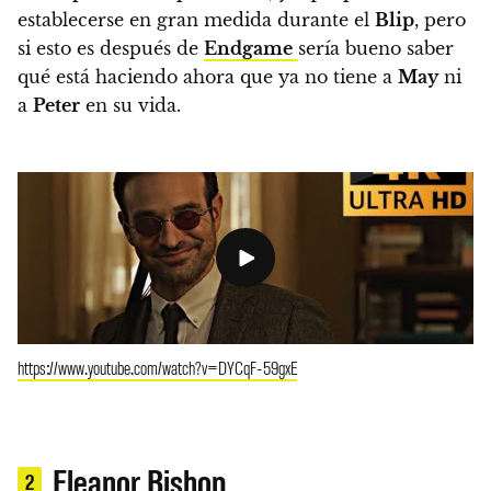
establecerse en gran medida durante el
Blip
, pero
si esto es después de
Endgame
sería bueno saber
qué está haciendo ahora que ya no tiene a
May
ni
a
Peter
en su vida.
https://www.youtube.com/watch?v=DYCqF-59gxE
Eleanor Bishop
2