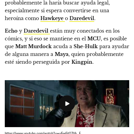
probablemente la haría buscar ayuda legal,
especialmente si espera convertirse en una
heroína como
Hawkeye
o
Daredevil
.
Echo
y
Daredevil
están muy conectados en los
cómics, y si eso se mantiene en el
MCU
, es posible
que
Matt Murdock
acuda a
She-Hulk
para ayudar
de alguna manera a
Maya
, quien probablemente
esté siendo perseguida por
Kingpin
.
https://www.youtube.com/watch?v=y5w5tQ7Vk_E