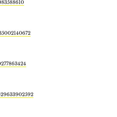
1083588610
0535002140672
30277863424
25529633902592