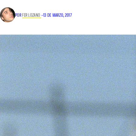
POR
FER LOZANO
–
13 DE MARZO, 2017