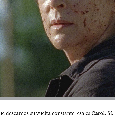
ue deseamos su vuelta constante, esa es
Carol
. Sí: