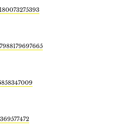
28180073275393
27988179697665
25858347009
7369577472