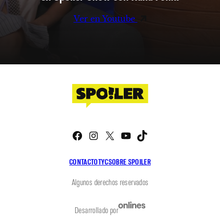
Ver en Youtube
Facebook
Instagram
X
YouTube
TikTok
CONTACTO
TYC
SOBRE SPOILER
Algunos derechos reservados
Desarrollado por