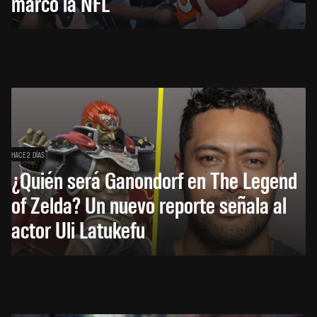
marcó la NFL
HACE 2 DÍAS
¿Quién será Ganondorf en The Legend
of Zelda? Un nuevo reporte señala al
actor Uli Latukefu