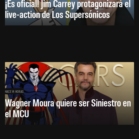
¡Es oficial! Jim Carrey protagonizará el
live-action de Los Supersónicos
HACE 14 HORAS
Wagner Moura quiere ser Siniestro en
el MCU