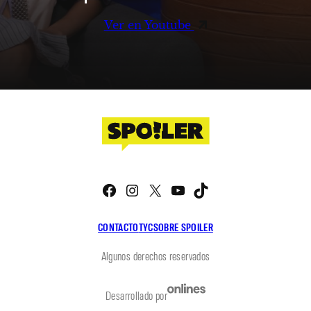
Ver en Youtube
Facebook
Instagram
X
YouTube
TikTok
CONTACTO
TYC
SOBRE SPOILER
Algunos derechos reservados
Desarrollado por