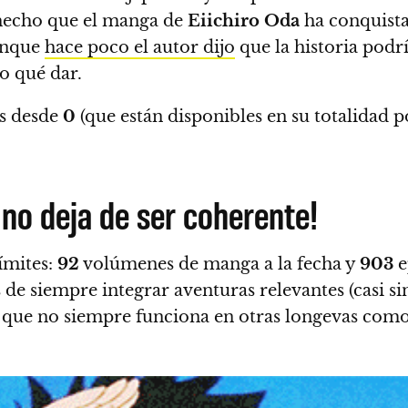
 hecho que el manga de
Eiichiro Oda
ha conquista
aunque
hace poco el autor dijo
que
la historia podr
o qué dar.
s desde
0
(que están disponibles en su totalidad 
no deja de ser coherente!
ímites:
92
volúmenes de manga a la fecha y
903
e
 de siempre integrar aventuras relevantes (casi sin
go que no siempre funciona en otras longevas com