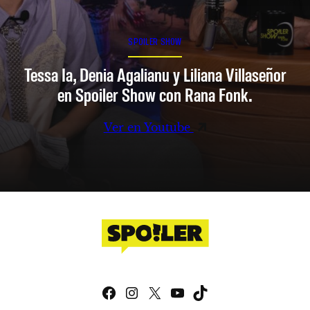
SPOILER SHOW
Tessa Ia, Denia Agalianu y Liliana Villaseñor
en Spoiler Show con Rana Fonk.
Ver en Youtube
Facebook
Instagram
X
YouTube
TikTok