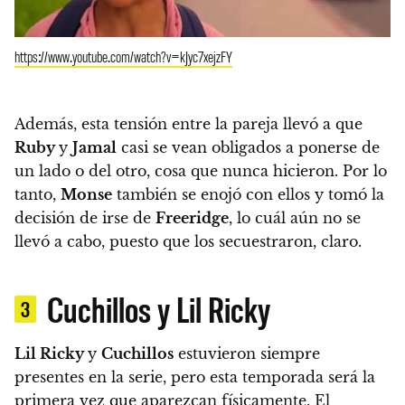
https://www.youtube.com/watch?v=kJyc7xejzFY
Además, esta tensión entre la pareja llevó a que
Ruby
y
Jamal
casi se vean obligados a ponerse de
un lado o del otro,
cosa que nunca hicieron. Por lo
tanto,
Monse
también se enojó con ellos y tomó la
decisión de irse de
Freeridge
, lo cuál aún no se
llevó a cabo, puesto que los secuestraron, claro.
Cuchillos y Lil Ricky
3
Lil Ricky
y
Cuchillos
estuvieron siempre
presentes en la serie, pero esta temporada será la
primera vez que aparezcan físicamente.
El