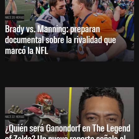
HACE 20 HORAS
Brady vs. Manning: preparan
documental sobre la rivalidad que
marcó la NFL
HACE 22 HORAS
¿Quién será Ganondorf en The Legend
of Zelda? Un nuevo reporte señala al