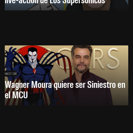
HACE 1 DÍA
Wagner Moura quiere ser Siniestro en
el MCU