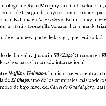
 antología de
Ryan Murphy
va a tanta velocidad,
y no los de la segunda, cuyo estreno se espera p
uracán
Katrina
en
New Orleans
.
En una muy intere
nterpretará a
Donatella Versace
,
hermana de
Gia
 de esta nueva parte de la saga, que será rodada
do de dar vida a
Joaquin
‘El Chapo’
Guzmán
en
El
derechos para el mercado internacional.
ntre
Netflix
y
Univision,
la misma se encuentra actu
ida de
El Chapo,
uno de los criminales más poderos
mbro de bajo nivel del
Cártel de Guadalajara)
hasta