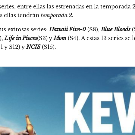
eries,
entre ellas las estrenadas en la temporada
s ellas tendrán
temporada 2.
s exitosas series:
Hawaii Five-0
(S8),
Blue Bloods
(
),
Life in Pieces
(S3) y
Mom
(S4). A estas 13 series se
1 y S12) y
NCIS
(S15).