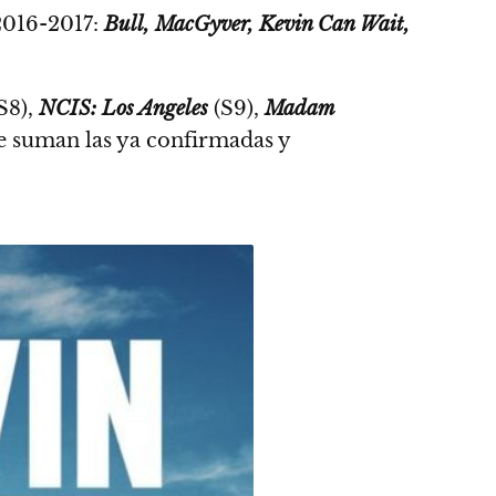
 2016-2017:
Bull, MacGyver, Kevin Can Wait,
S8),
NCIS: Los Angeles
(S9),
Madam
 le suman las ya confirmadas y