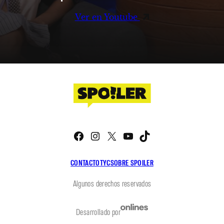
Ver en Youtube
Facebook
Instagram
X
YouTube
TikTok
CONTACTO
TYC
SOBRE SPOILER
Algunos derechos reservados
Desarrollado por