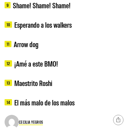
Shame! Shame! Shame!
9
Esperando a los walkers
10
Arrow dog
11
¡Amé a este BMO!
12
Maestrito Roshi
13
El más malo de los malos
14
CECILIA YEGROS