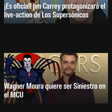
¡Es oficial! Jim Carrey protagonizará el
live-action de Los Supersónicos
HACE 3 DÍAS
Wagner Moura quiere ser Siniestro en
el MCU